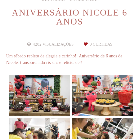
ANIVERSÁRIO NICOLE 6
ANOS
4202
VISUALIZAÇÕES
0
CURTIDAS
Um sábado repleto de alegria e carinho!! Aniversário de 6 anos da
Nicole, transbordando risadas e felicidade!!