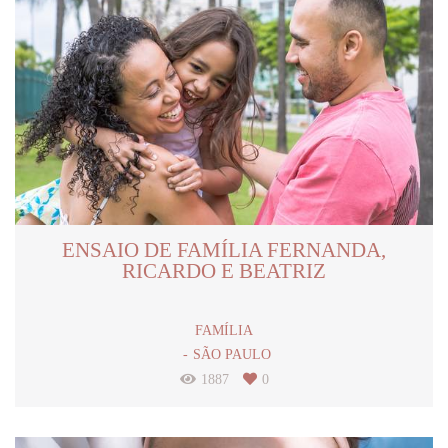
ENSAIO DE FAMÍLIA FERNANDA,
RICARDO E BEATRIZ
FAMÍLIA
SÃO PAULO
1887
0